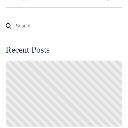
Recent Posts