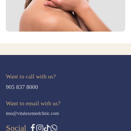
Want to call with us?
905 837 8000
Want to email with us?
imo@vitaluxemedclinic.com
Social