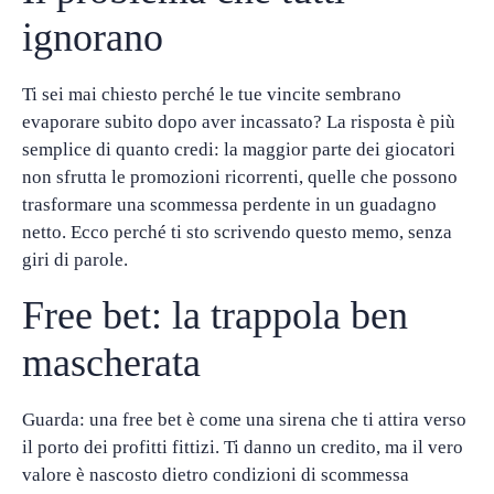
ignorano
Ti sei mai chiesto perché le tue vincite sembrano
evaporare subito dopo aver incassato? La risposta è più
semplice di quanto credi: la maggior parte dei giocatori
non sfrutta le promozioni ricorrenti, quelle che possono
trasformare una scommessa perdente in un guadagno
netto. Ecco perché ti sto scrivendo questo memo, senza
giri di parole.
Free bet: la trappola ben
mascherata
Guarda: una free bet è come una sirena che ti attira verso
il porto dei profitti fittizi. Ti danno un credito, ma il vero
valore è nascosto dietro condizioni di scommessa