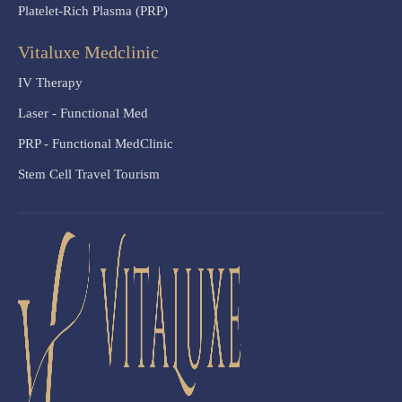
Platelet-Rich Plasma (PRP)
Vitaluxe Medclinic
IV Therapy
Laser - Functional Med
PRP - Functional MedClinic
Stem Cell Travel Tourism