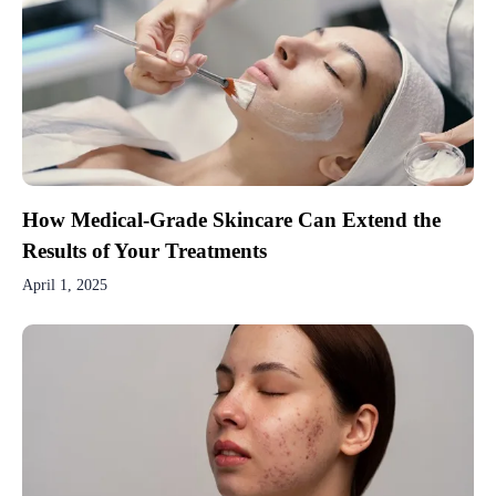
How Medical-Grade Skincare Can Extend the
Results of Your Treatments
April 1, 2025