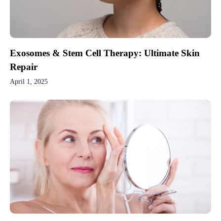
Exosomes & Stem Cell Therapy: Ultimate Skin
Repair
April 1, 2025