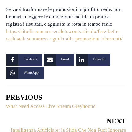
Se vuoi trasformare le promozioni in profitto reale, non
limitarti a leggere le condizioni: mettile in pratica,
registra i risultati, e aggiusta la rotta in tempo reale.
https://sitodiscommessecalcio.com/articolo/free-bet-e-
cashback-scommesse-guida-alle-promozioni-ricorrenti/
Facebook
Email
Linkedin
WhatsApp
PREVIOUS
What Need Access Live Stream Greyhound
NEXT
Intelligenza Artificiale: la Sfida Che Non Puoi Ignorare