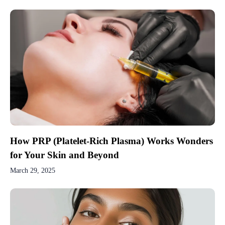
How PRP (Platelet-Rich Plasma) Works Wonders
for Your Skin and Beyond
March 29, 2025