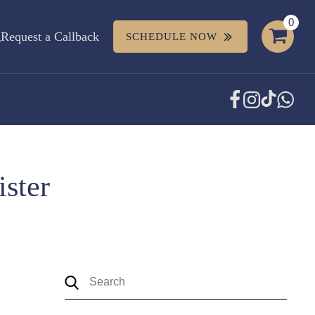
Request a Callback
SCHEDULE NOW
ster