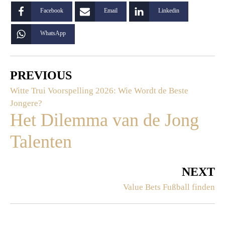
Facebook
Email
Linkedin
WhatsApp
PREVIOUS
Witte Trui Voorspelling 2026: Wie Wordt de Beste
Jongere?
Het Dilemma van de Jong
Talenten
NEXT
Value Bets Fußball finden