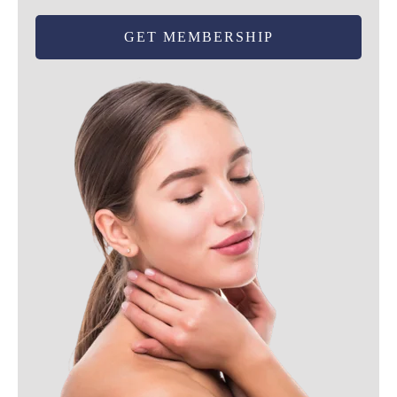
GET MEMBERSHIP