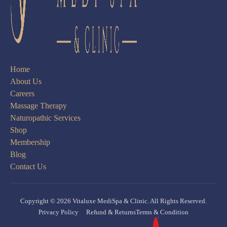
Home
About Us
Careers
Massage Therapy
Naturopathic Services
Shop
Membership
Blog
Contact Us
Copyright © 2026 Vitaluxe MediSpa & Clinic. All Rights Reserved.
Privacy Policy
Refund & Returns
Terms & Condition