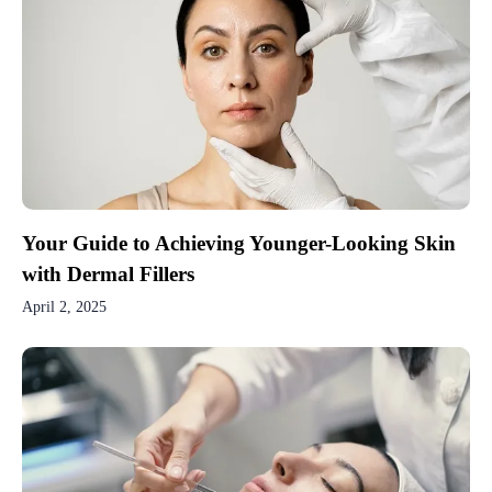
Your Guide to Achieving Younger-Looking Skin
with Dermal Fillers
April 2, 2025