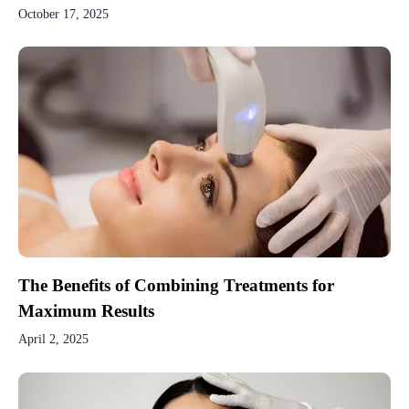
October 17, 2025
The Benefits of Combining Treatments for
Maximum Results
April 2, 2025