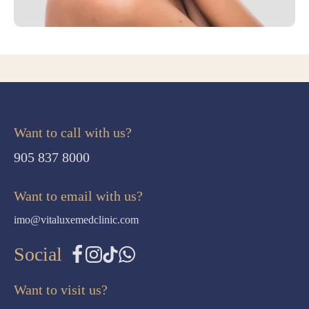
Want to call with us?
905 837 8000
Want to email with us?
imo@vitaluxemedclinic.com
Social
Want to visit us?